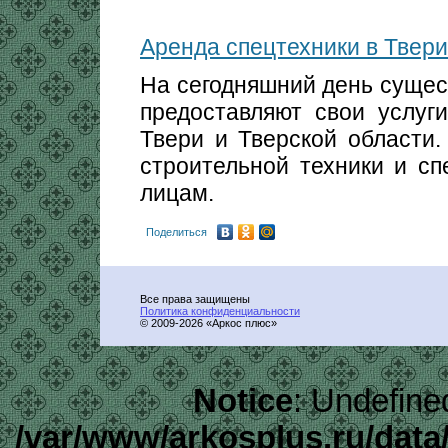
Аренда спецтехники в Твери
На сегодняшний день сущес
предоставляют свои услуг
Твери и Тверской области
строительной техники и сп
лицам.
Поделиться
Все права защищены
Политика конфиденциальности
© 2009-2026 «
Аркос плюс
»
Notice
: Undefine
/var/www/arkosplus.ru/data